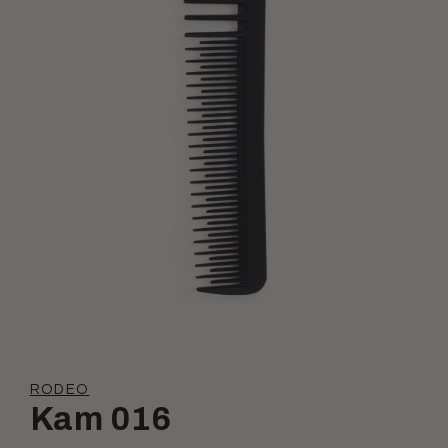
Åpne
media
1
RODEO
i
modal
Kam 016